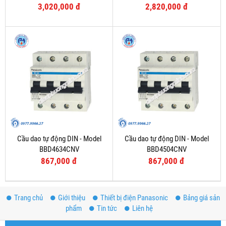
3,020,000 đ
2,820,000 đ
Cầu dao tự động DIN - Model
Cầu dao tự động DIN - Model
BBD4634CNV
BBD4504CNV
867,000 đ
867,000 đ
Trang chủ
Giới thiệu
Thiết bị điện Panasonic
Bảng giá sản
phẩm
Tin tức
Liên hệ