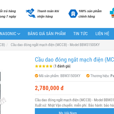
PANASONIC
BẢNG GIÁ SẢN PHẨM
TIN TỨC
LIÊN HỆ
(CB)
Cầu dao đóng ngắt mạch điện (MCCB) - Model BBW3150SKY
Cầu dao đóng ngắt mạch điện (M
(
1 đánh giá
)
Mã sản phẩm:
BBW3150SKY
Thương hiệu:
Pa
2,780,000 đ
Cầu dao đóng ngắt mạch điện (MCCB) - Model BBW3
Xuất xứ: Nhật Vận chuyển: miễn phí. Bảo hành: bảo hàn
Ms.Hải Nam