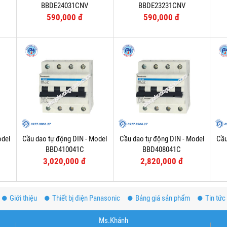
BBDE24031CNV
BBDE23231CNV
590,000 đ
590,000 đ
odel
Cầu dao tự động DIN - Model
Cầu dao tự động DIN - Model
Cầu
BBD410041C
BBD408041C
3,020,000 đ
2,820,000 đ
Giới thiệu
Thiết bị điện Panasonic
Bảng giá sản phẩm
Tin tức
Ms.Khánh