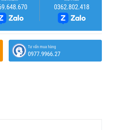
69.648.670
0362.802.418
Tư vấn mua hàng
0977.9966.27