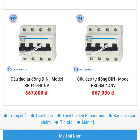
Cầu dao tự động DIN - Model
Cầu dao tự động DIN - Model
BBD4634CNV
BBD4504CNV
867,000 đ
867,000 đ
Trang chủ
Giới thiệu
Thiết bị điện Panasonic
Bảng giá sản
phẩm
Tin tức
Liên hệ
Ms.Hải Nam