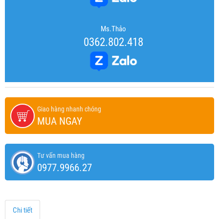
Ms.Thảo
0362.802.418
Giao hàng nhanh chóng
MUA NGAY
Tư vấn mua hàng
0977.9966.27
Chi tiết