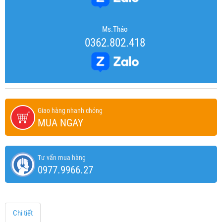
Ms.Thảo
0362.802.418
Giao hàng nhanh chóng
MUA NGAY
Tư vấn mua hàng
0977.9966.27
Chi tiết