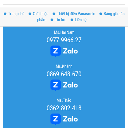
Trang chủ
Giới thiệu
Thiết bị điện Panasonic
Bảng giá sản
phẩm
Tin tức
Liên hệ
Ms.Hải Nam
0977.9966.27
Ms.Khánh
0869.648.670
Ms.Thảo
0362.802.418