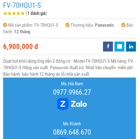
FV-70HQU1-S
(
1 đánh giá
)
Mã sản phẩm:
FV-70HQU1-S
Thương hiệu:
Panasonic
Bảo
hành:
12 tháng
6,900,000 đ
Quạt hút khói dùng ống dẫn 2 động cơ - Model FV-70HQU1-S Mã hàng: FV-
70HQU1-S Hãng sản xuất: Panasonic Xuất xứ: Nhật Vận chuyển: miễn phí.
Bảo hành: bảo hành 12 tháng do lỗi nhà sản xuất.
Ms.Hải Nam
0977.9966.27
Ms.Khánh
0869.648.670