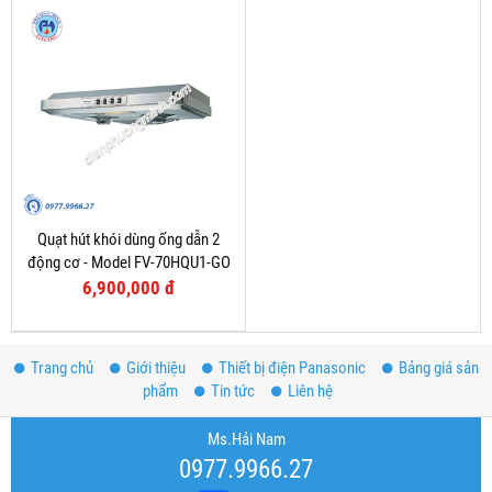
Quạt hút khói dùng ống dẫn 2
động cơ - Model FV-70HQU1-GO
6,900,000 đ
Trang chủ
Giới thiệu
Thiết bị điện Panasonic
Bảng giá sản
phẩm
Tin tức
Liên hệ
Ms.Hải Nam
0977.9966.27