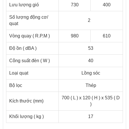
Lưu lượng gió
730
400
Số lượng động cơ/
2
quạt
Vòng quay ( R.P.M )
980
610
Độ ồn ( dBA )
53
Công suất đèn ( W )
40
Loại quạt
Lồng sóc
Bộ lọc
Thép
700 ( L ) x 120 ( H ) x 535 ( D
Kích thước (mm)
)
Khối lượng ( kg )
17