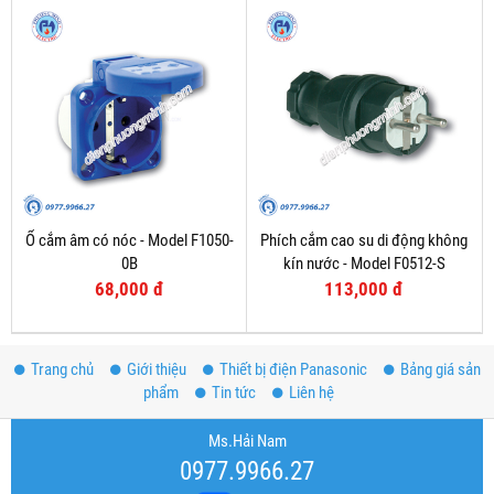
Ổ cắm âm có nóc - Model F1050-
Phích cắm cao su di động không
0B
kín nước - Model F0512-S
68,000 đ
113,000 đ
Trang chủ
Giới thiệu
Thiết bị điện Panasonic
Bảng giá sản
phẩm
Tin tức
Liên hệ
Ms.Hải Nam
0977.9966.27