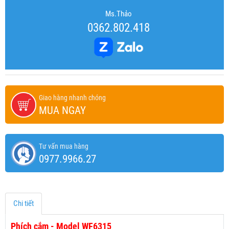
Ms.Thảo
0362.802.418
Giao hàng nhanh chóng
MUA NGAY
Tư vấn mua hàng
0977.9966.27
Chi tiết
Phích cắm - Model WF6315