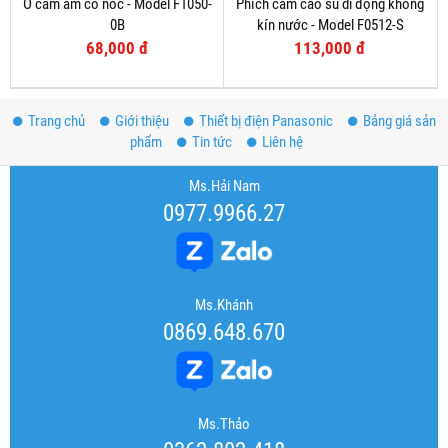
Ổ cắm âm có nóc - Model F1050-
Phích cắm cao su di động không
0B
kín nước - Model F0512-S
68,000 đ
113,000 đ
Trang chủ
Giới thiệu
Thiết bị điện Panasonic
Bảng giá sản
phẩm
Tin tức
Liên hệ
Ms.Hải Nam
0977.9966.27
Ms.Khánh
0869.648.670
Ms.Thảo