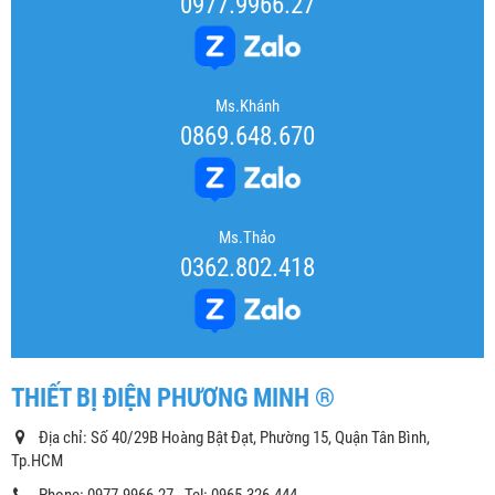
0977.9966.27
Ms.Khánh
0869.648.670
Ms.Thảo
0362.802.418
THIẾT BỊ ĐIỆN PHƯƠNG MINH ®
Địa chỉ: Số 40/29B Hoàng Bật Đạt, Phường 15, Quận Tân Bình,
Tp.HCM
Phone: 0977.9966.27 - Tel: 0965.326.444