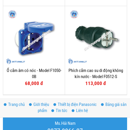
Ổ cắm âm có nóc - Model F1050-
Phích cắm cao su di động không
0B
kín nước - Model F0512-S
68,000 đ
113,000 đ
Trang chủ
Giới thiệu
Thiết bị điện Panasonic
Bảng giá sản
phẩm
Tin tức
Liên hệ
Ms.Hải Nam