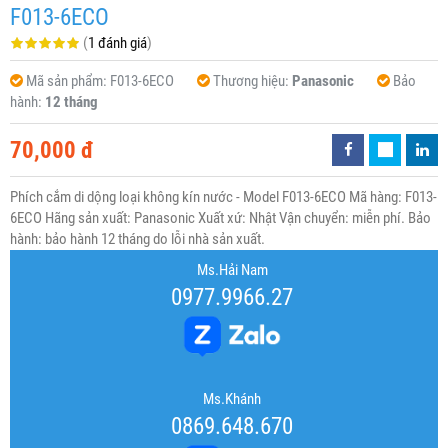
F013-6ECO
(
1 đánh giá
)
Mã sản phẩm:
F013-6ECO
Thương hiệu:
Panasonic
Bảo
hành:
12 tháng
70,000 đ
Phích cắm di dộng loại không kín nước - Model F013-6ECO Mã hàng: F013-
6ECO Hãng sản xuất: Panasonic Xuất xứ: Nhật Vận chuyển: miễn phí. Bảo
hành: bảo hành 12 tháng do lỗi nhà sản xuất.
Ms.Hải Nam
0977.9966.27
Ms.Khánh
0869.648.670