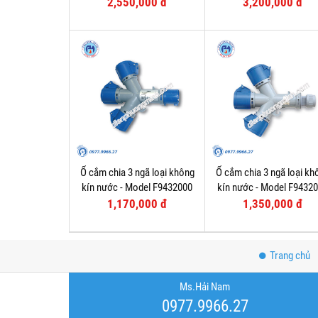
2,550,000 đ
3,200,000 đ
Ổ cắm chia 3 ngã loại không
Ổ cắm chia 3 ngã loại kh
kín nước - Model F9432000
kín nước - Model F9432
1,170,000 đ
1,350,000 đ
Trang chủ
Ms.Hải Nam
0977.9966.27