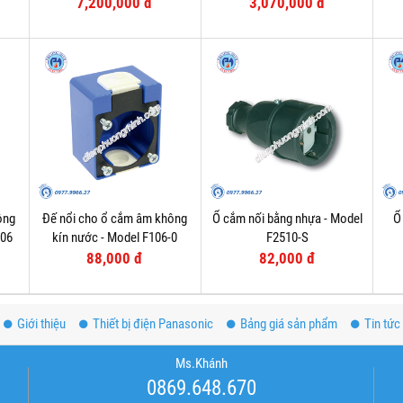
F75252-6
7,200,000 đ
3,070,000 đ
ông
Đế nổi cho ổ cắm âm không
Ổ cắm nối bằng nhựa - Model
Ổ
006
kín nước - Model F106-0
F2510-S
88,000 đ
82,000 đ
Giới thiệu
Thiết bị điện Panasonic
Bảng giá sản phẩm
Tin tức
Ms.Khánh
0869.648.670