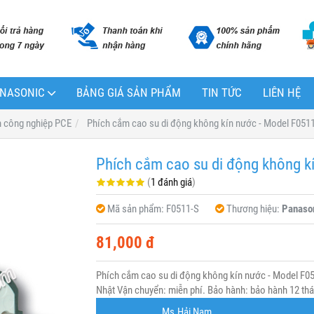
PANASONIC
BẢNG GIÁ SẢN PHẨM
TIN TỨC
LIÊN HỆ
m công nghiệp PCE
Phích cắm cao su di động không kín nước - Model F051
Phích cắm cao su di động không k
(
1 đánh giá
)
Mã sản phẩm:
F0511-S
Thương hiệu:
Panaso
81,000 đ
Phích cắm cao su di động không kín nước - Model F0
Nhật Vận chuyển: miễn phí. Bảo hành: bảo hành 12 thán
Ms.Hải Nam