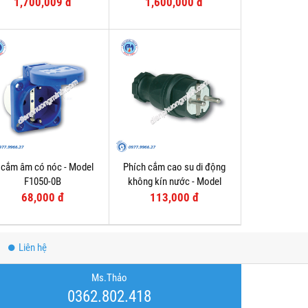
F61152-6
F61132-6
1,700,009 đ
1,600,000 đ
 cắm âm có nóc - Model
Phích cắm cao su di động
F1050-0B
không kín nước - Model
F0512-S
68,000 đ
113,000 đ
Liên hệ
Ms.Thảo
0362.802.418