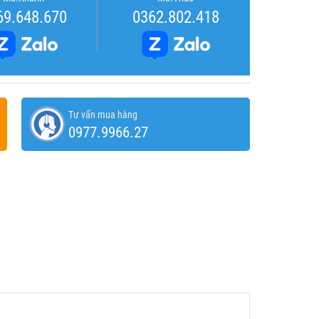
69.648.670
0362.802.418
Tư vấn mua hàng
0977.9966.27