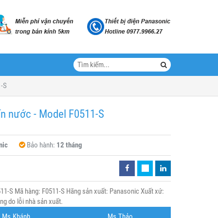
1-S
ín nước - Model F0511-S
nic
Bảo hành:
12 tháng
511-S Mã hàng: F0511-S Hãng sản xuất: Panasonic Xuất xứ:
g do lỗi nhà sản xuất.
Ms.Khánh
Ms.Thảo