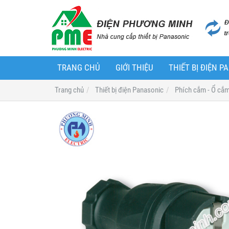
TRANG CHỦ
GIỚI THIỆU
THIẾT BỊ ĐIỆN 
Trang chủ
Thiết bị điện Panasonic
Phích cắm - Ổ cắ