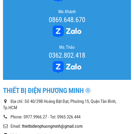
Ms.Khánh
0869.648.670
Ms.Thảo
0362.802.418
THIẾT BỊ ĐIỆN PHƯƠNG MINH ®
Địa chỉ: Số 40/29B Hoàng Bật Đạt, Phường 15, Quận Tân Bình,
Tp.HCM
Phone: 0977.9966.27 - Tel: 0965.326.444
Email:
thietbidienphuongminh@gmail.com