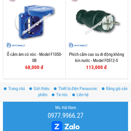
Ổ cắm âm có nóc - Model F1050-
Phích cắm cao su di động không
0B
kín nước - Model F0512-S
68,000 đ
113,000 đ
Trang chủ
Giới thiệu
Thiết bị điện Panasonic
Bảng giá sản
phẩm
Tin tức
Liên hệ
Ms.Hải Nam
0977.9966.27