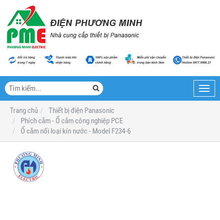
Toggl
navig
Trang chủ
Thiết bị điện Panasonic
Phích cắm - Ổ cắm công nghiệp PCE
Ổ cắm nối loại kín nước - Model F234-6