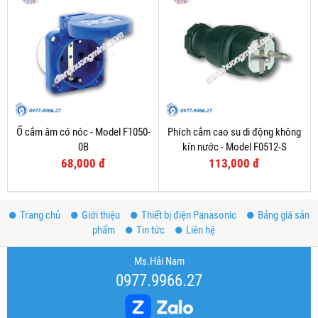
Ổ cắm âm có nóc - Model F1050-
Phích cắm cao su di động không
0B
kín nước - Model F0512-S
68,000 đ
113,000 đ
Trang chủ
Giới thiệu
Thiết bị điện Panasonic
Bảng giá sản
phẩm
Tin tức
Liên hệ
Ms.Hải Nam
0977.9966.27