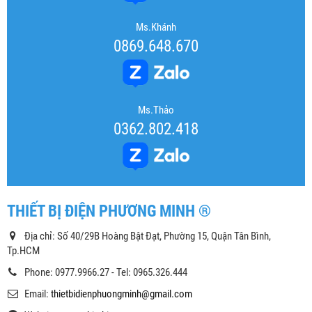
Ms.Khánh
0869.648.670
Ms.Thảo
0362.802.418
THIẾT BỊ ĐIỆN PHƯƠNG MINH ®
Địa chỉ: Số 40/29B Hoàng Bật Đạt, Phường 15, Quận Tân Bình,
Tp.HCM
Phone: 0977.9966.27 - Tel: 0965.326.444
Email:
thietbidienphuongminh@gmail.com