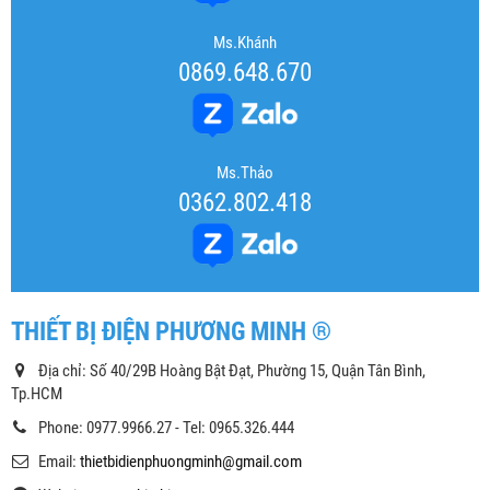
Ms.Khánh
0869.648.670
Ms.Thảo
0362.802.418
THIẾT BỊ ĐIỆN PHƯƠNG MINH ®
Địa chỉ: Số 40/29B Hoàng Bật Đạt, Phường 15, Quận Tân Bình,
Tp.HCM
Phone: 0977.9966.27 - Tel: 0965.326.444
Email:
thietbidienphuongminh@gmail.com