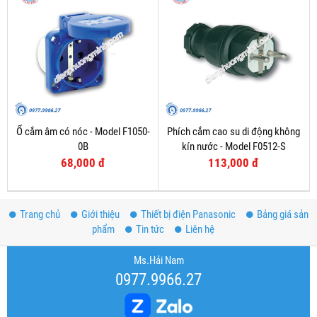
Ổ cắm âm có nóc - Model F1050-
Phích cắm cao su di động không
0B
kín nước - Model F0512-S
68,000 đ
113,000 đ
Trang chủ
Giới thiệu
Thiết bị điện Panasonic
Bảng giá sản
phẩm
Tin tức
Liên hệ
Ms.Hải Nam
0977.9966.27