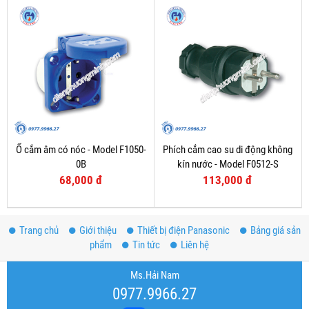
Ổ cắm âm có nóc - Model F1050-
Phích cắm cao su di động không
0B
kín nước - Model F0512-S
68,000 đ
113,000 đ
Trang chủ
Giới thiệu
Thiết bị điện Panasonic
Bảng giá sản
phẩm
Tin tức
Liên hệ
Ms.Hải Nam
0977.9966.27