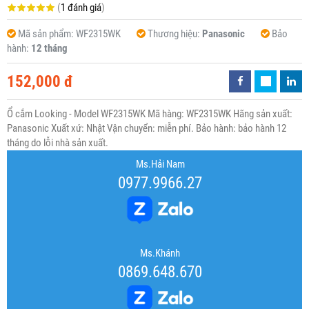
(
1 đánh giá
)
Mã sản phẩm:
WF2315WK
Thương hiệu:
Panasonic
Bảo
hành:
12 tháng
152,000 đ
Ổ cắm Looking - Model WF2315WK Mã hàng: WF2315WK Hãng sản xuất:
Panasonic Xuất xứ: Nhật Vận chuyển: miễn phí. Bảo hành: bảo hành 12
tháng do lỗi nhà sản xuất.
Ms.Hải Nam
0977.9966.27
Ms.Khánh
0869.648.670