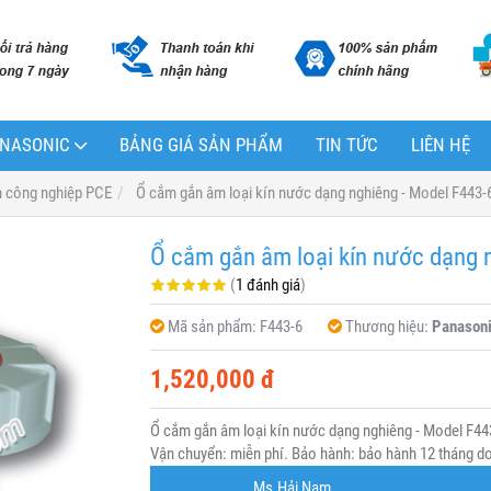
PANASONIC
BẢNG GIÁ SẢN PHẨM
TIN TỨC
LIÊN HỆ
m công nghiệp PCE
Ổ cắm gắn âm loại kín nước dạng nghiêng - Model F443-
Ổ cắm gắn âm loại kín nước dạng 
(
1 đánh giá
)
Mã sản phẩm:
F443-6
Thương hiệu:
Panason
1,520,000 đ
Ổ cắm gắn âm loại kín nước dạng nghiêng - Model F44
Vận chuyển: miễn phí. Bảo hành: bảo hành 12 tháng do 
Ms.Hải Nam