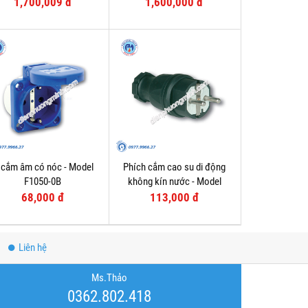
F61152-6
F61132-6
1,700,009 đ
1,600,000 đ
 cắm âm có nóc - Model
Phích cắm cao su di động
F1050-0B
không kín nước - Model
F0512-S
68,000 đ
113,000 đ
Liên hệ
Ms.Thảo
0362.802.418