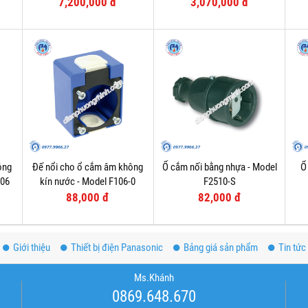
F75252-6
7,200,000 đ
3,070,000 đ
ông
Đế nổi cho ổ cắm âm không
Ổ cắm nối bằng nhựa - Model
Ổ
006
kín nước - Model F106-0
F2510-S
88,000 đ
82,000 đ
Giới thiệu
Thiết bị điện Panasonic
Bảng giá sản phẩm
Tin tức
Ms.Khánh
0869.648.670