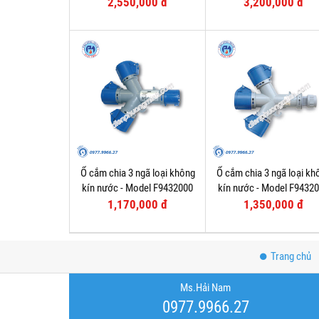
2,550,000 đ
3,200,000 đ
Ổ cắm chia 3 ngã loại không
Ổ cắm chia 3 ngã loại kh
kín nước - Model F9432000
kín nước - Model F9432
1,170,000 đ
1,350,000 đ
Trang chủ
Ms.Hải Nam
0977.9966.27