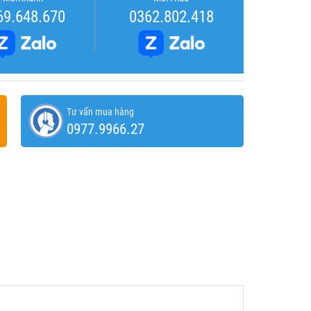
69.648.670
0362.802.418
Tư vấn mua hàng
0977.9966.27