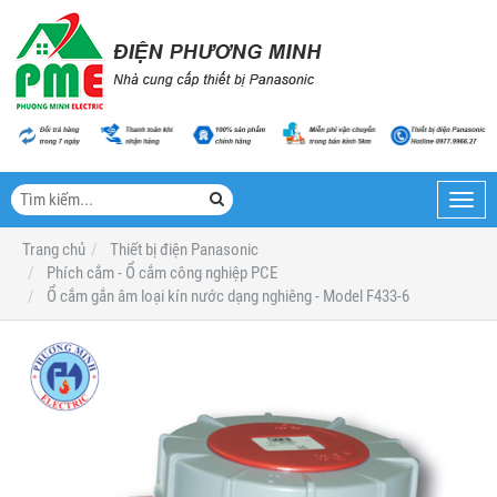
Toggl
navig
Trang chủ
Thiết bị điện Panasonic
Phích cắm - Ổ cắm công nghiệp PCE
Ổ cắm gắn âm loại kín nước dạng nghiêng - Model F433-6