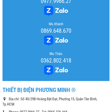
0977.9966.27
Ms.Khánh
0869.648.670
Ms.Thảo
0362.802.418
THIẾT BỊ ĐIỆN PHƯƠNG MINH ®
Địa chỉ: Số 40/29B Hoàng Bật Đạt, Phường 15, Quận Tân Bình,
Tp.HCM
Phone: 0977.9966.27 - Tel: 0965.326.444