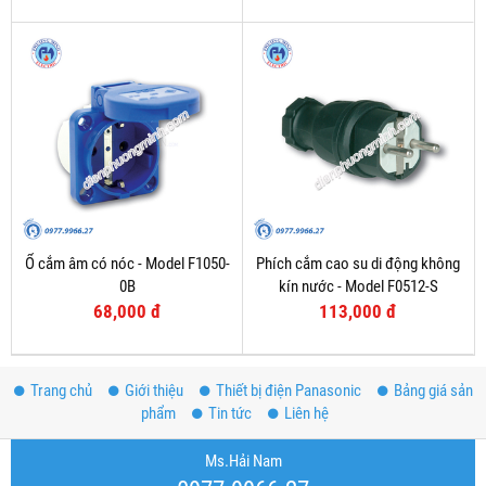
Ổ cắm âm có nóc - Model F1050-
Phích cắm cao su di động không
0B
kín nước - Model F0512-S
68,000 đ
113,000 đ
Trang chủ
Giới thiệu
Thiết bị điện Panasonic
Bảng giá sản
phẩm
Tin tức
Liên hệ
Ms.Hải Nam