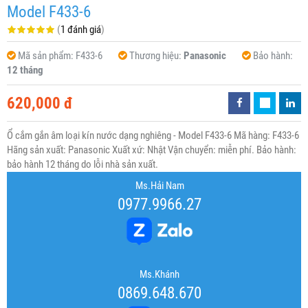
Model F433-6
(
1 đánh giá
)
Mã sản phẩm:
F433-6
Thương hiệu:
Panasonic
Bảo hành:
12 tháng
620,000 đ
Ổ cắm gắn âm loại kín nước dạng nghiêng - Model F433-6 Mã hàng: F433-6
Hãng sản xuất: Panasonic Xuất xứ: Nhật Vận chuyển: miễn phí. Bảo hành:
bảo hành 12 tháng do lỗi nhà sản xuất.
Ms.Hải Nam
0977.9966.27
Ms.Khánh
0869.648.670