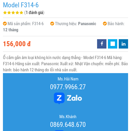
Model F314-6
(
1 đánh giá
)
Mã sản phẩm:
F314-6
Thương hiệu:
Panasonic
Bảo hành:
12 tháng
156,000 đ
Ổ cắm gắn âm loại không kín nước dạng thẳng - Model F314-6 Mã hàng:
F314-6 Hãng sản xuất: Panasonic Xuất xứ: Nhật Vận chuyển: miễn phí. Bảo
hành: bảo hành 12 tháng do lỗi nhà sản xuất.
Ms.Hải Nam
0977.9966.27
Ms.Khánh
0869.648.670