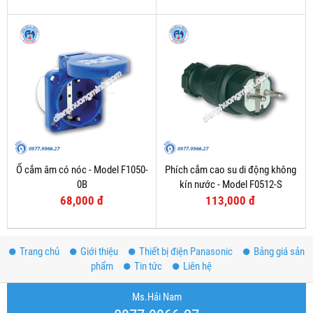
Ổ cắm âm có nóc - Model F1050-
Phích cắm cao su di động không
0B
kín nước - Model F0512-S
68,000 đ
113,000 đ
Trang chủ
Giới thiệu
Thiết bị điện Panasonic
Bảng giá sản
phẩm
Tin tức
Liên hệ
Ms.Hải Nam