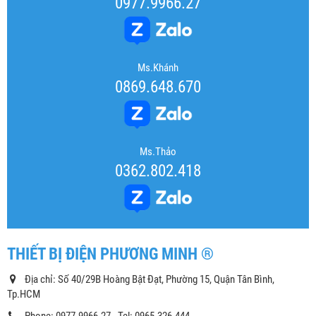
0977.9966.27
Ms.Khánh
0869.648.670
Ms.Thảo
0362.802.418
THIẾT BỊ ĐIỆN PHƯƠNG MINH ®
Địa chỉ: Số 40/29B Hoàng Bật Đạt, Phường 15, Quận Tân Bình,
Tp.HCM
Phone: 0977.9966.27 - Tel: 0965.326.444