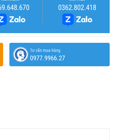
69.648.670
0362.802.418
Tư vấn mua hàng
0977.9966.27