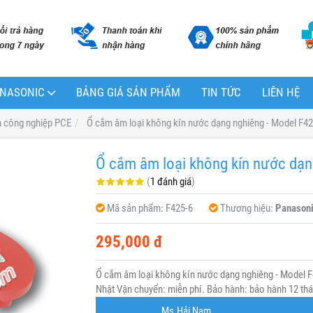
PANASONIC
BẢNG GIÁ SẢN PHẨM
TIN TỨC
LIÊN HỆ
m công nghiệp PCE
Ổ cắm âm loại không kín nước dạng nghiêng - Model F42
Ổ cắm âm loại không kín nước dạn
(
1 đánh giá
)
Mã sản phẩm:
F425-6
Thương hiệu:
Panason
295,000 đ
Ổ cắm âm loại không kín nước dạng nghiêng - Model F
Nhật Vận chuyển: miễn phí. Bảo hành: bảo hành 12 thán
Ms.Hải Nam