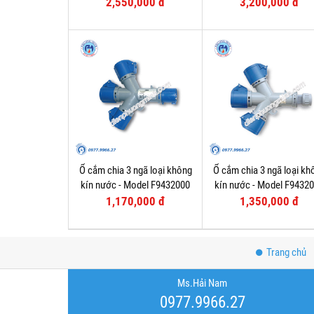
2,550,000 đ
3,200,000 đ
Ổ cắm chia 3 ngã loại không
Ổ cắm chia 3 ngã loại kh
kín nước - Model F9432000
kín nước - Model F9432
1,170,000 đ
1,350,000 đ
Trang chủ
Ms.Hải Nam
0977.9966.27