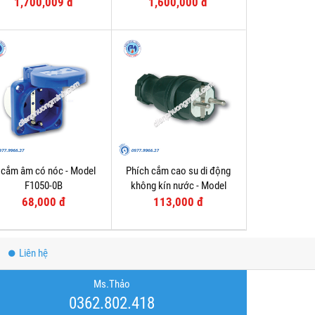
F61152-6
F61132-6
1,700,009 đ
1,600,000 đ
 cắm âm có nóc - Model
Phích cắm cao su di động
F1050-0B
không kín nước - Model
F0512-S
68,000 đ
113,000 đ
Liên hệ
Ms.Thảo
0362.802.418