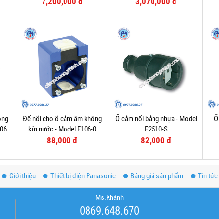
F75252-6
7,200,000 đ
3,070,000 đ
ông
Đế nổi cho ổ cắm âm không
Ổ cắm nối bằng nhựa - Model
Ổ
006
kín nước - Model F106-0
F2510-S
88,000 đ
82,000 đ
Giới thiệu
Thiết bị điện Panasonic
Bảng giá sản phẩm
Tin tức
Ms.Khánh
0869.648.670