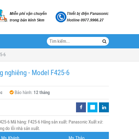
5-6
g nghiêng - Model F425-6
ic
Bảo hành:
12 tháng
425-6 Mã hàng: F425-6 Hãng sản xuất: Panasonic Xuất xứ:
g do lỗi nhà sản xuất.
Ms.Khánh
Ms.Thảo