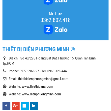
Ms.Thảo
0362.802.418
THIẾT BỊ ĐIỆN PHƯƠNG MINH ®
Địa chỉ: Số 40/29B Hoàng Bật Đạt, Phường 15, Quận Tân Bình,
Tp.HCM
Phone: 0977.9966.27 - Tel: 0965.326.444
Email:
thietbidienphuongminh@gmail.com
Website:
www.thietbipana.com
Website:
www.dienphuongminh.com