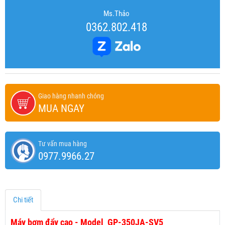
Ms.Thảo
0362.802.418
Giao hàng nhanh chóng
MUA NGAY
Tư vấn mua hàng
0977.9966.27
Chi tiết
Máy bơm đẩy cao - Model GP-350JA-SV5