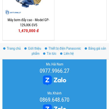
Máy bơm đẩy cao - Model GP-
129JXK-SV5
1,470,000 đ
Trang chủ
Giới thiệu
Thiết bị điện Panasonic
Bảng giá sản
phẩm
Tin tức
Liên hệ
Ms.Hải Nam
0977.9966.27
Ms.Khánh
0869.648.670