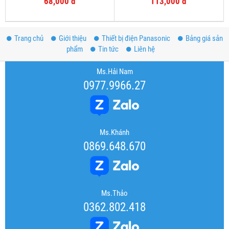
68,000 đ
113,000 đ
Trang chủ
Giới thiệu
Thiết bị điện Panasonic
Bảng giá sản
phẩm
Tin tức
Liên hệ
Ms.Hải Nam
0977.9966.27
Ms.Khánh
0869.648.670
Ms.Thảo
0362.802.418