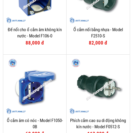
Đế nổi cho ổ cắm âm không kín
Ổ cắm nối bằng nhựa - Model
nước - Model F106-0
F2510-S
88,000 đ
82,000 đ
Ổ cắm âm có nóc - Model F1050-
Phích cắm cao su di động không
0B
kín nước - Model F0512-S