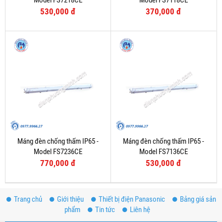
Model FS7218CE
Model FS7118CE
530,000 đ
370,000 đ
Máng đèn chống thấm IP65 -
Máng đèn chống thấm IP65 -
Model FS7236CE
Model FS7136CE
770,000 đ
530,000 đ
Trang chủ
Giới thiệu
Thiết bị điện Panasonic
Bảng giá sản
phẩm
Tin tức
Liên hệ