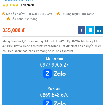
(
1 đánh giá
)
Mã sản phẩm:
FLB-420BB/00/WW
Thương hiệu:
Panasonic
Bảo hành:
12 tháng
335,000 đ
Máng đèn đôi 1,2m siêu mỏng - Model FLB-420BB/00/WW Mã hàng: FLB-
420BB/00/WW Hãng sản xuất: Panasonic Xuất xứ: Nhật Vận chuyển: miễn
phí. Bảo hành: bảo hành 12 tháng do lỗi nhà sản xuất.
Ms.Hải Nam
0977.9966.27
Ms.Khánh
0869.648.670