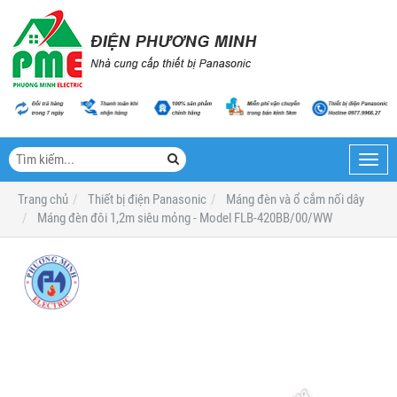
Toggl
navig
Trang chủ
Thiết bị điện Panasonic
Máng đèn và ổ cắm nối dây
Máng đèn đôi 1,2m siêu mỏng - Model FLB-420BB/00/WW