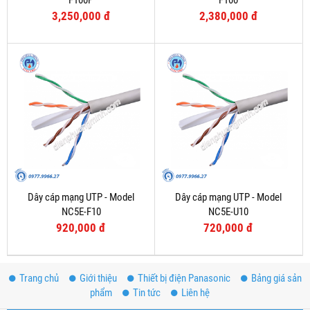
F100P
F100
3,250,000 đ
2,380,000 đ
Dây cáp mạng UTP - Model
Dây cáp mạng UTP - Model
NC5E-F10
NC5E-U10
920,000 đ
720,000 đ
Trang chủ
Giới thiệu
Thiết bị điện Panasonic
Bảng giá sản
phẩm
Tin tức
Liên hệ