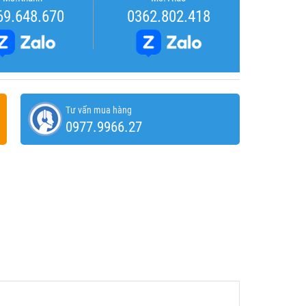
69.648.670
0362.802.418
Tư vấn mua hàng
0977.9966.27