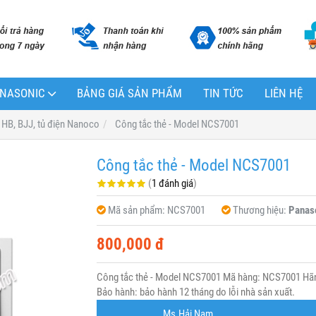
PANASONIC
BẢNG GIÁ SẢN PHẨM
TIN TỨC
LIÊN HỆ
 HB, BJJ, tủ điện Nanoco
Công tắc thẻ - Model NCS7001
Công tắc thẻ - Model NCS7001
(
1 đánh giá
)
Mã sản phẩm:
NCS7001
Thương hiệu:
Panas
800,000 đ
Công tắc thẻ - Model NCS7001 Mã hàng: NCS7001 Hãng
Bảo hành: bảo hành 12 tháng do lỗi nhà sản xuất.
Ms.Hải Nam