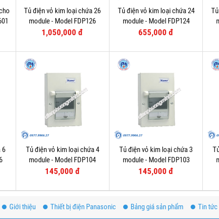
 cho
Tủ điện vỏ kim loại chứa 26
Tủ điện vỏ kim loại chứa 24
Tủ
601
module - Model FDP126
module - Model FDP124
1,050,000 đ
655,000 đ
 6
Tủ điện vỏ kim loại chứa 4
Tủ điện vỏ kim loại chứa 3
Tủ
6
module - Model FDP104
module - Model FDP103
145,000 đ
145,000 đ
Giới thiệu
Thiết bị điện Panasonic
Bảng giá sản phẩm
Tin tức