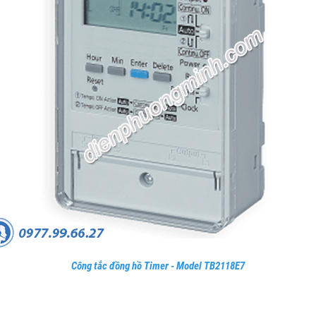
Công tắc đồng hồ Timer - Model TB2118E7