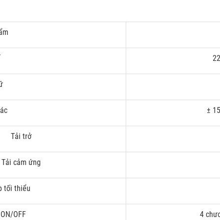
hẩm
ế
22
ữ
xác
± 15
Tải trở
Tải cảm ứng
p tối thiểu
h ON/OFF
4 chươ