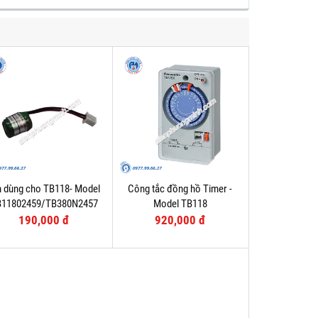
n dùng cho TB118- Model
Công tắc đồng hồ Timer -
B11802459/TB380N2457
Model TB118
190,000 đ
920,000 đ