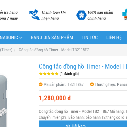
PANASONIC
BẢNG GIÁ SẢN PHẨM
TIN TỨC
LIÊN HỆ
 (Timer)
Công tắc đồng hồ Timer - Model TB2118E7
Công tắc đồng hồ Timer - Model 
(
1 đánh giá
)
Mã sản phẩm:
TB2118E7
Thương hiệu:
Panas
1,280,000 đ
Công tắc đồng hồ Timer - Model TB2118E7 Mã hàng: T
chuyển: miễn phí. Bảo hành: bảo hành 12 tháng do lỗi 
Ms.Hải Nam