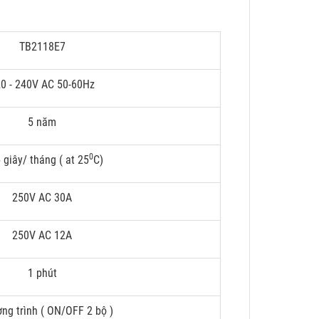
TB2118E7
0 - 240V AC 50-60Hz
5 năm
0
 giây/ tháng ( at 25
C)
250V AC 30A
250V AC 12A
1 phút
ng trình ( ON/OFF 2 bộ )