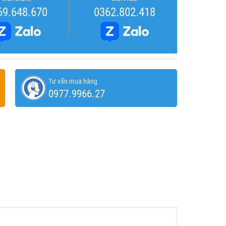
69.648.670
0362.802.418
Tư vấn mua hàng
0977.9966.27