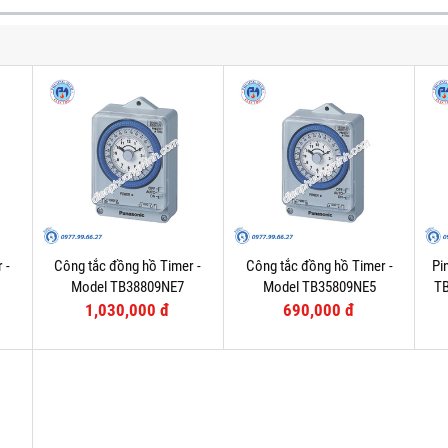
 -
Công tắc đồng hồ Timer -
Công tắc đồng hồ Timer -
Pi
Model TB38809NE7
Model TB35809NE5
T
1,030,000 đ
690,000 đ