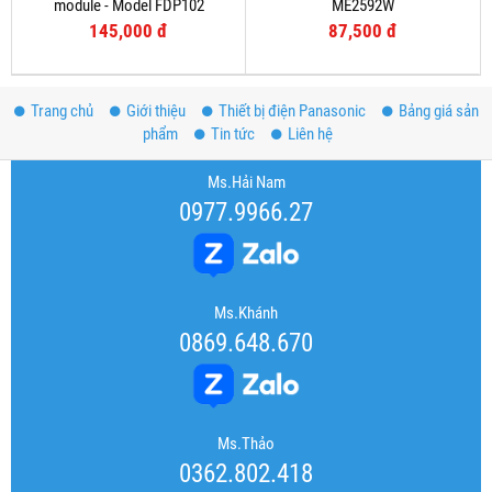
module - Model FDP102
ME2592W
145,000 đ
87,500 đ
Trang chủ
Giới thiệu
Thiết bị điện Panasonic
Bảng giá sản
phẩm
Tin tức
Liên hệ
Ms.Hải Nam
0977.9966.27
Ms.Khánh
0869.648.670
Ms.Thảo
0362.802.418