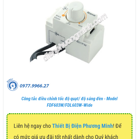
Công tắc điều chỉnh tốc độ quạt/ độ sáng đèn - Model
FDF603W/FDL603W-Wide
Liên hệ ngay cho
Thiết Bị Điện Phương Minh
! Để
có mức giá ưu đãi tốt nhất dành cho Quý khách