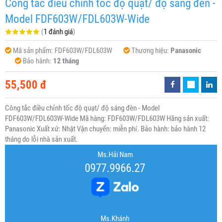
Công tắc điều chỉnh tốc độ quạt/ độ sáng đèn -
Model FDF603W/FDL603W-Wide
(
1 đánh giá
)
Mã sản phẩm:
FDF603W/FDL603W
Thương hiệu:
Panasonic
Bảo hành:
12 tháng
55,500 đ
Công tắc điều chỉnh tốc độ quạt/ độ sáng đèn - Model
FDF603W/FDL603W-Wide Mã hàng: FDF603W/FDL603W Hãng sản xuất:
Panasonic Xuất xứ: Nhật Vận chuyển: miễn phí. Bảo hành: bảo hành 12
tháng do lỗi nhà sản xuất.
Ms.Hải Nam
0977.9966.27
Ms.Khánh