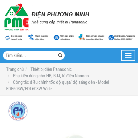
Toggl
navig
Trang chủ
Thiết bị điện Panasonic
Phụ kiện dùng cho HB, BJJ, tủ điện Nanoco
Công tắc điều chỉnh tốc độ quạt/ độ sáng đèn - Model
FDF603W/FDL603W-Wide