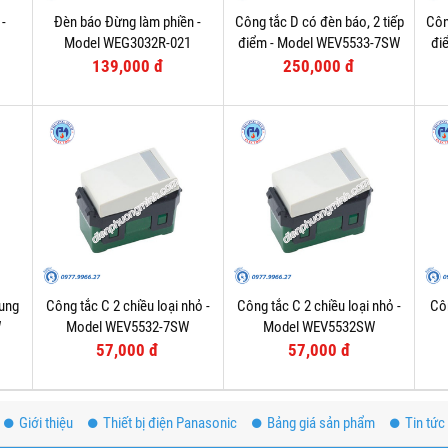
 -
Đèn báo Đừng làm phiền -
Công tắc D có đèn báo, 2 tiếp
Côn
1
Model WEG3032R-021
điểm - Model WEV5533-7SW
đi
139,000 đ
250,000 đ
rung
Công tắc C 2 chiều loại nhỏ -
Công tắc C 2 chiều loại nhỏ -
Côn
W
Model WEV5532-7SW
Model WEV5532SW
57,000 đ
57,000 đ
Giới thiệu
Thiết bị điện Panasonic
Bảng giá sản phẩm
Tin tức