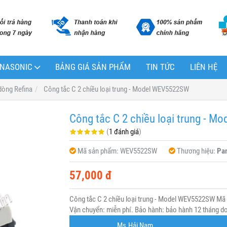
PANASONIC
BẢNG GIÁ SẢN PHẨM
TIN TỨC
LIÊN HỆ
dòng Refina
Công tắc C 2 chiều loại trung - Model WEV5522SW
Công tắc C 2 chiều loại trung - 
(
1 đánh giá
)
Mã sản phẩm:
WEV5522SW
Thương hiệu:
Pa
57,000 đ
Công tắc C 2 chiều loại trung - Model WEV5522SW Mã
Vận chuyển: miễn phí. Bảo hành: bảo hành 12 tháng do 
Ms.Hải Nam