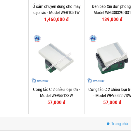
Ổ cắm chuyên dùng cho máy
Đèn báo Xin dọn phòng
cạo râu - Model WEB1051W
Model WEG3032G-03
1,460,000 đ
139,000 đ
Công tắc C 2 chiều loại lớn -
Công tắc C 2 chiều loại t
Model WEV5512SW
- Model WEV5522-7S
57,000 đ
57,000 đ
Trang chủ