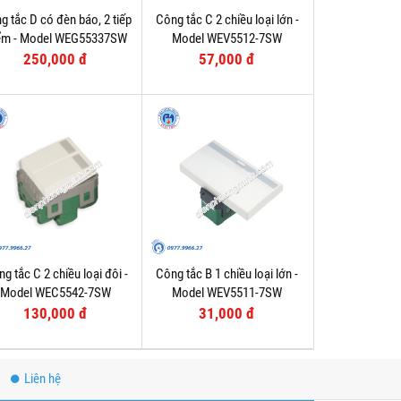
g tắc D có đèn báo, 2 tiếp
Công tắc C 2 chiều loại lớn -
ểm - Model WEG55337SW
Model WEV5512-7SW
250,000 đ
57,000 đ
g tắc C 2 chiều loại đôi -
Công tắc B 1 chiều loại lớn -
Model WEC5542-7SW
Model WEV5511-7SW
130,000 đ
31,000 đ
Liên hệ