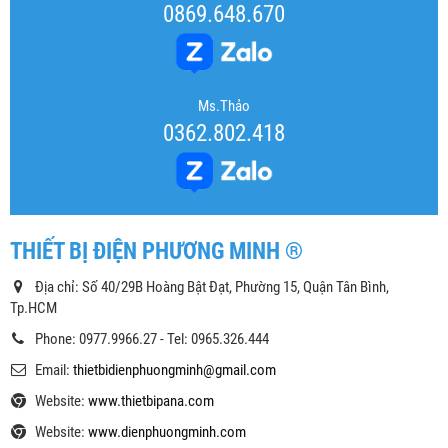
0869.648.670
Ms.Thảo
0362.802.418
THIẾT BỊ ĐIỆN PHƯƠNG MINH ®
Địa chỉ: Số 40/29B Hoàng Bật Đạt, Phường 15, Quận Tân Bình,
Tp.HCM
Phone: 0977.9966.27 - Tel: 0965.326.444
Email:
thietbidienphuongminh@gmail.com
Website:
www.thietbipana.com
Website:
www.dienphuongminh.com