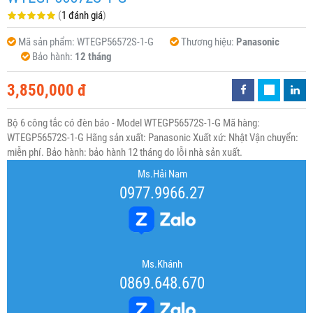
(
1 đánh giá
)
Mã sản phẩm:
WTEGP56572S-1-G
Thương hiệu:
Panasonic
Bảo hành:
12 tháng
3,850,000 đ
Bộ 6 công tắc có đèn báo - Model WTEGP56572S-1-G Mã hàng:
WTEGP56572S-1-G Hãng sản xuất: Panasonic Xuất xứ: Nhật Vận chuyển:
miễn phí. Bảo hành: bảo hành 12 tháng do lỗi nhà sản xuất.
Ms.Hải Nam
0977.9966.27
Ms.Khánh
0869.648.670