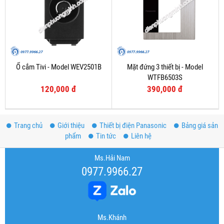
Ổ cắm Tivi - Model WEV2501B
Mặt đứng 3 thiết bị - Model
WTFB6503S
120,000 đ
390,000 đ
Trang chủ
Giới thiệu
Thiết bị điện Panasonic
Bảng giá sản
phẩm
Tin tức
Liên hệ
Ms.Hải Nam
0977.9966.27
Ms.Khánh