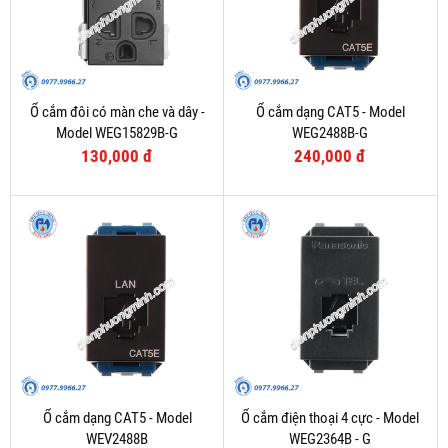
Ổ cắm đôi có màn che và dây -
Ổ cắm dạng CAT5 - Model
Model WEG15829B-G
WEG2488B-G
130,000 đ
240,000 đ
Ổ cắm dạng CAT5 - Model
Ổ cắm điện thoại 4 cực - Model
WEV2488B
WEG2364B - G