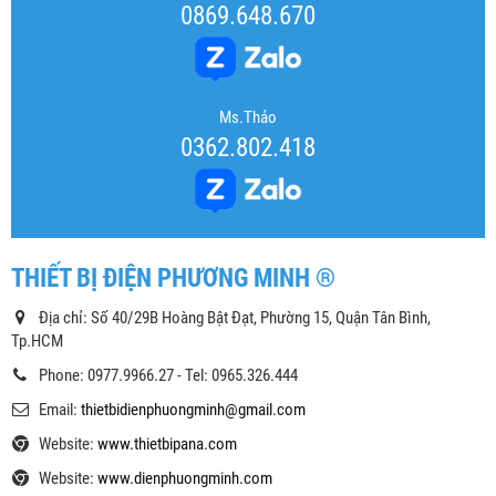
0869.648.670
Ms.Thảo
0362.802.418
THIẾT BỊ ĐIỆN PHƯƠNG MINH ®
Địa chỉ: Số 40/29B Hoàng Bật Đạt, Phường 15, Quận Tân Bình,
Tp.HCM
Phone: 0977.9966.27 - Tel: 0965.326.444
Email:
thietbidienphuongminh@gmail.com
Website:
www.thietbipana.com
Website:
www.dienphuongminh.com