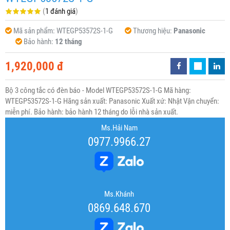
(
1 đánh giá
)
Mã sản phẩm:
WTEGP53572S-1-G
Thương hiệu:
Panasonic
Bảo hành:
12 tháng
1,920,000 đ
Bộ 3 công tắc có đèn báo - Model WTEGP53572S-1-G Mã hàng:
WTEGP53572S-1-G Hãng sản xuất: Panasonic Xuất xứ: Nhật Vận chuyển:
miễn phí. Bảo hành: bảo hành 12 tháng do lỗi nhà sản xuất.
Ms.Hải Nam
0977.9966.27
Ms.Khánh
0869.648.670