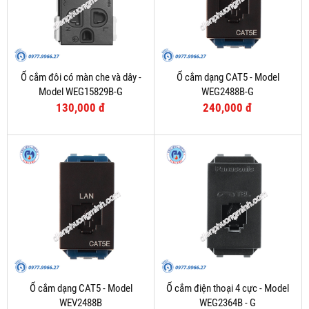
Ổ cắm đôi có màn che và dây -
Ổ cắm dạng CAT5 - Model
Model WEG15829B-G
WEG2488B-G
130,000 đ
240,000 đ
Ổ cắm dạng CAT5 - Model
Ổ cắm điện thoại 4 cực - Model
WEV2488B
WEG2364B - G