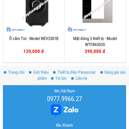
Ổ cắm Tivi - Model WEV2501B
Mặt đứng 3 thiết bị - Model
WTFB6503S
120,000 đ
390,000 đ
Trang chủ
Giới thiệu
Thiết bị điện Panasonic
Bảng giá sản
phẩm
Tin tức
Liên hệ
Ms.Hải Nam
0977.9966.27
Ms.Khánh