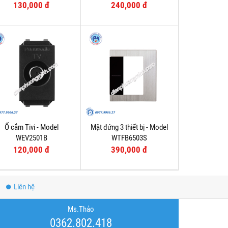
130,000 đ
240,000 đ
Ổ cắm Tivi - Model
Mặt đứng 3 thiết bị - Model
WEV2501B
WTFB6503S
120,000 đ
390,000 đ
Liên hệ
Ms.Thảo
0362.802.418