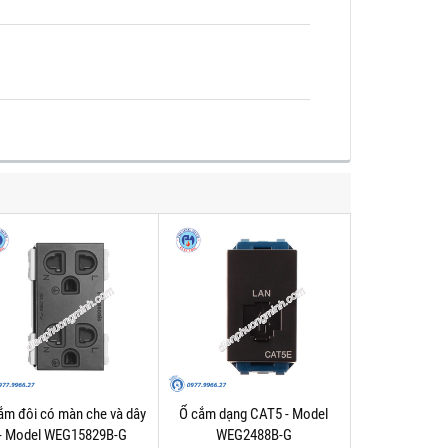
ắm đôi có màn che và dây
Ổ cắm dạng CAT5 - Model
- Model WEG15829B-G
WEG2488B-G