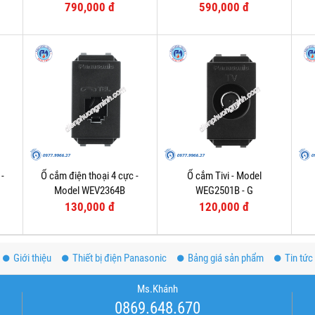
WEG57912B-1
790,000 đ
590,000 đ
 -
Ổ cắm điện thoại 4 cực -
Ổ cắm Tivi - Model
Model WEV2364B
WEG2501B - G
130,000 đ
120,000 đ
Giới thiệu
Thiết bị điện Panasonic
Bảng giá sản phẩm
Tin tức
Ms.Khánh
0869.648.670