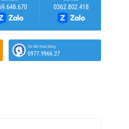
69.648.670
0362.802.418
Tư vấn mua hàng
0977.9966.27