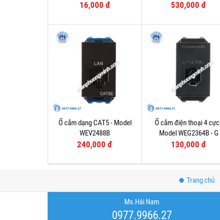
16,000 đ
530,000 đ
Ổ cắm dạng CAT5 - Model
Ổ cắm điện thoại 4 cực
WEV2488B
Model WEG2364B - G
240,000 đ
130,000 đ
Trang chủ
Ms.Hải Nam
0977.9966.27