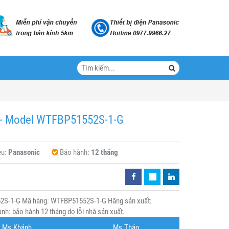
o - Model WTFBP51552S-1-G
ệu:
Panasonic
Bảo hành:
12 tháng
52S-1-G Mã hàng: WTFBP51552S-1-G Hãng sản xuất:
nh: bảo hành 12 tháng do lỗi nhà sản xuất.
Ms.Khánh
Ms.Thảo