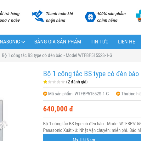
PANASONIC
BẢNG GIÁ SẢN PHẨM
TIN TỨC
LIÊN HỆ
Bộ 1 công tắc BS type có đèn báo - Model WTFBP51552S-1-G
Bộ 1 công tắc BS type có đèn bá
(
2 đánh giá
)
Mã sản phẩm:
WTFBP51552S-1-G
Thương hi
640,000 đ
Bộ 1 công tắc BS type có đèn báo - Model WTFBP515
Panasonic Xuất xứ: Nhật Vận chuyển: miễn phí. Bảo hà
Ms.Hải Nam